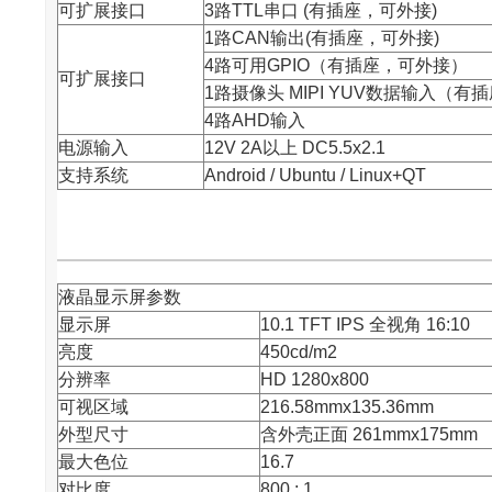
可扩展接口
3路TTL串口 (有插座，可外接)
1路CAN输出(有插座，可外接)
4路可用GPIO（有插座，可外接）
可扩展接口
1路摄像头 MIPI YUV数据输入（
4路AHD输入
电源输入
12V 2A以上 DC5.5x2.1
支持系统
Android / Ubuntu / Linux+QT
液晶显示屏参数
显示屏
10.1 TFT IPS 全视角 16:10
亮度
450cd/m2
分辨率
HD 1280x800
可视区域
216.58mmx135.36mm
外型尺寸
含外壳正面 261mmx175mm
最大色位
16.7
对比度
800 : 1