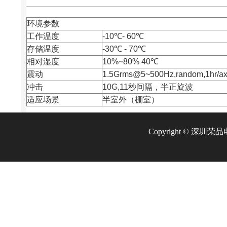
环境参数
工作温度
-10℃- 60℃
存储温度
-30℃ - 70℃
相对湿度
10%~80% 40℃
震动
1.5Grms@5~500Hz,random,1hr/ax
冲击
10G,11秒间隔，半正旋波
适应场景
半室外（棚室）
Copyright © 深圳荣