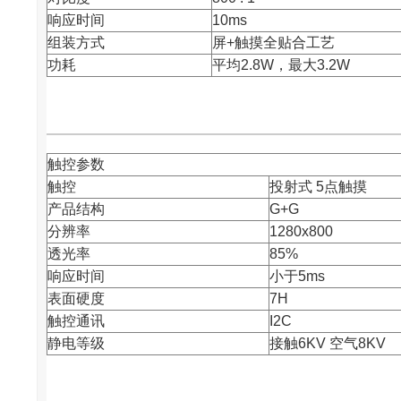
响应时间
10ms
组装方式
屏+触摸全贴合工艺
功耗
平均2.8W，最大3.2W
触控参数
触控
投射式 5点触摸
产品结构
G+G
分辨率
1280x800
透光率
85%
响应时间
小于5ms
表面硬度
7H
触控通讯
I2C
静电等级
接触6KV 空气8KV