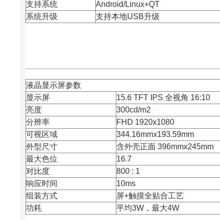
支持系统
Android/Linux+QT
系统升级
支持本地USB升级
液晶显示屏参数
显示屏
15.6 TFT IPS 全视角 16:10
亮度
300cd/m2
分辨率
FHD 1920x1080
可视区域
344.16mmx193.59mm
外型尺寸
含外壳正面 396mmx245mm
最大色位
16.7
对比度
800 : 1
响应时间
10ms
组装方式
屏+触摸全贴合工艺
功耗
平均3W，最大4W