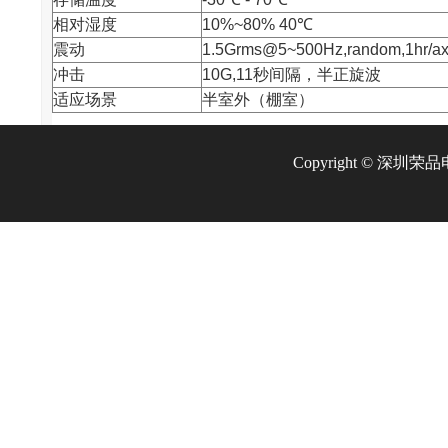
相对湿度
10%~80% 40℃
震动
1.5Grms@5~500Hz,random,1hr/ax
冲击
10G,11秒间隔，半正旋波
适应场景
半室外（棚室）
Copyright © 深圳荣