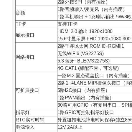
2路外接SPI（内有插座）
1路音频输入/麦克风（内有插座）
音频
1路耳机输出 + 1路喇叭输出 5W/
TF卡
支持TF卡
HDMI 2.0 输出 1920x1080
显示接口
15.6寸显示屏 FHD 1920x1080 300 
2路千兆以太网 RGMII0+RGMII1
无线WIFI6 (VS2275S)
网络接口
5.3 蓝牙+BLE(VS2275S)
4G CAT1 (标配不带，可选配)
一路M.2 固态硬盘接口（内有插座
2路 2+4LANE MIPI摄像头接口（
可扩展接口
5路I2C接口（内有插座）
1路PWM输出（内有插座）
30路可用GPIO（有复用串口，SP
指示灯
1路GPIO可控制指示灯接口
RTC实时时钟
外置纽扣电池掉电时间保存(独立856
电源输入
12V 2A以上