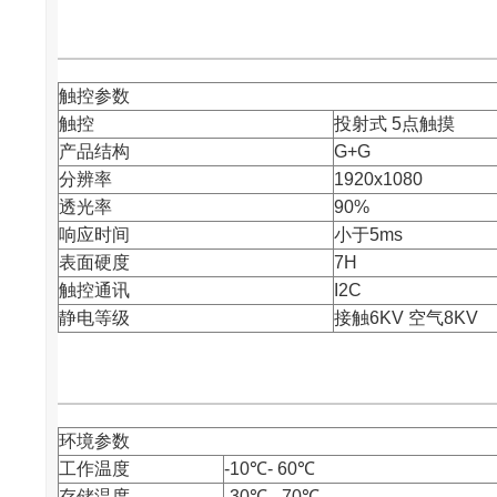
触控参数
触控
投射式 5点触摸
产品结构
G+G
分辨率
1920x1080
透光率
90%
响应时间
小于5ms
表面硬度
7H
触控通讯
I2C
静电等级
接触6KV 空气8KV
环境参数
工作温度
-10℃- 60℃
存储温度
-30℃ - 70℃