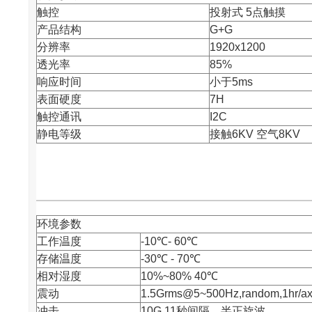
触控
投射式 5点触摸
产品结构
G+G
分辨率
1920x1200
透光率
85%
响应时间
小于5ms
表面硬度
7H
触控通讯
I2C
静电等级
接触6KV 空气8KV
环境参数
工作温度
-10℃- 60℃
存储温度
-30℃ - 70℃
相对湿度
10%~80% 40℃
震动
1.5Grms@5~500Hz,random,1hr/ax
冲击
10G,11秒间隔，半正旋波