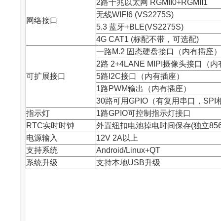
2路千兆以太网 RGMII0+RGMII1
无线WIFI6 (VS2275S)
网络接口
5.3 蓝牙+BLE(VS2275S)
4G CAT1 (标配不带，可选配)
一路M.2 固态硬盘接口（内有插座
2路 2+4LANE MIPI摄像头接口（
可扩展接口
5路I2C接口（内有插座）
1路PWM输出（内有插座）
30路可用GPIO（有复用串口，SP
指示灯
1路GPIO可控制指示灯接口
RTC实时时钟
外置纽扣电池掉电时间保存(独立856
电源输入
12V 2A以上
支持系统
Android/Linux+QT
系统升级
支持本地USB升级