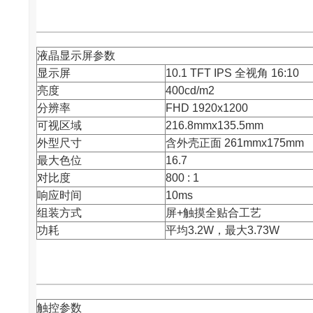
液晶显示屏参数
显示屏
10.1 TFT IPS 全视角 16:10
亮度
400cd/m2
分辨率
FHD 1920x1200
可视区域
216.8mmx135.5mm
外型尺寸
含外壳正面 261mmx175mm
最大色位
16.7
对比度
800 : 1
响应时间
10ms
组装方式
屏+触摸全贴合工艺
功耗
平均3.2W，最大3.73W
触控参数