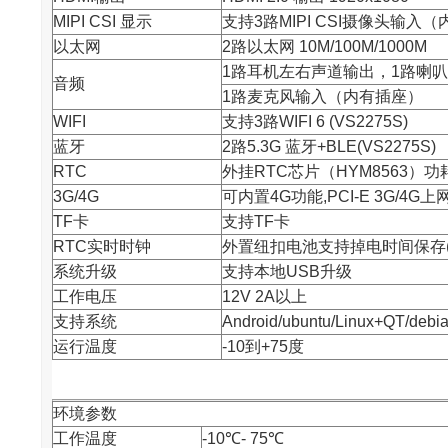
MIPI CSI 显示
支持3路MIPI CSI摄像头输入
以太网
2路以太网 10M/100M/1000M
1路耳机左右声道输出，1路喇叭输
音频
1路麦克风输入（内有插座）
WIFI
支持3路WIFI 6 (VS2275S)
蓝牙
2路5.3G 蓝牙+BLE(VS2275S)
RTC
外挂RTC
芯片
（HYM8563）功
3G/4G
可内置4G功能,PCI-E 3G/4
TF卡
支持TF卡
RTC实时时钟
外置纽扣电池支持掉电时间保存(独立
系统升级
支持本地USB升级
工作电压
12V 2A以上
支持系统
Android/ubuntu/Linux+QT/debi
运行温度
-10到+75度
环境参数
工作温度
-10℃- 75℃