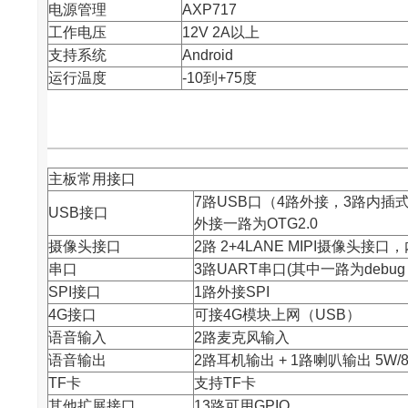
电源管理
AXP717
工作电压
12V 2A以上
支持系统
Android
运行温度
-10到+75度
主板常用接口
7路USB口（4路外接，3路内插式
USB接口
外接一路为OTG2.0
摄像头接口
2路 2+4LANE MIPI摄像头接口
串口
3路UART串口(其中一路为debu
SPI接口
1路外接SPI
4G接口
可接4G模块上网（USB）
语音输入
2路麦克风输入
语音输出
2路耳机输出 + 1路喇叭输出 5W/
TF卡
支持TF卡
其他扩展接口
13路可用GPIO