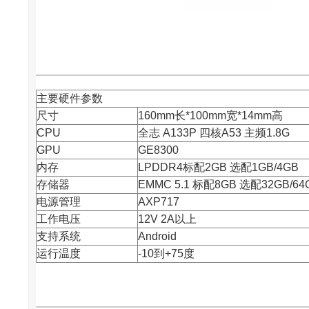
主要硬件参数
尺寸
160mm长*100mm宽*14mm高
CPU
全志
A133P 四核A53 主频1.8G
GPU
GE8300
内存
LPDDR4标配2GB 选配1GB/4GB
存储器
EMMC 5.1 标配8GB 选配32GB/64
电源管理
AXP717
工作电压
12V 2A以上
支持系统
Android
运行温度
-10到+75度