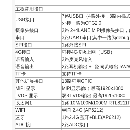
主板常用接口
7路USB口（4路外接，3路内插式
USB接口
外接一路为OTG2.0
摄像头接口
2路 2+4LANE MIPI摄像头接口
串口
3路UART串口(其中一路为debu
SPI接口
1路外接SPI
4G接口
可接4G模块上网（USB）
语音输入
2路麦克风输入
语音输出
2路耳机输出 + 1路喇叭输出 5W/
TF卡
支持TF卡
其他扩展接口
13路可用GPIO
MIPI 显示
MIPI显示输出 最高1920x1080
LVDS 显示
双8 LVDS输出 最高1920x1080
以太网1
1路 10M/100M/1000M RTL8211
WIFI
WIFI 2.4G (AP6212)
蓝牙
1路2.4G 蓝牙+BLE(AP6212)
ADC接口
2路ADC接口