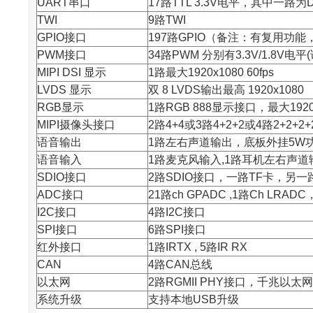
UART串口
17路TTL 3.3V电平，其中一路为D
TWI
9路TWI
GPIO接口
197路GPIO（备注：有复用功
PWM接口
34路PWM 分别有3.3V/1.8V
MIPI DSI 显示
1路最大1920x1080 60fps
LVDS 显示
双 8 LVDS输出最高 1920x1080
RGB显示
1路RGB 888显示接口，最大1920
MIPI摄像头接口
2路4+4或3路4+2+2或4路2+2+2+
语音输出
1路左右声道输出，底板外挂5W
语音输入
1路麦克风输入,1路耳机左右声道
SDIO接口
2路SDIO接口，一路TF卡，另一路
ADC接口
21路ch GPADC ,1路Ch LRADC
I2C接口
4路I2C接口
SPI接口
6路SPI接口
红外接口
1路IRTX , 5路IR RX
CAN
4路CAN总线
以太网
2路RGMII PHY接口，千兆以太网
系统升级
支持本地USB升级