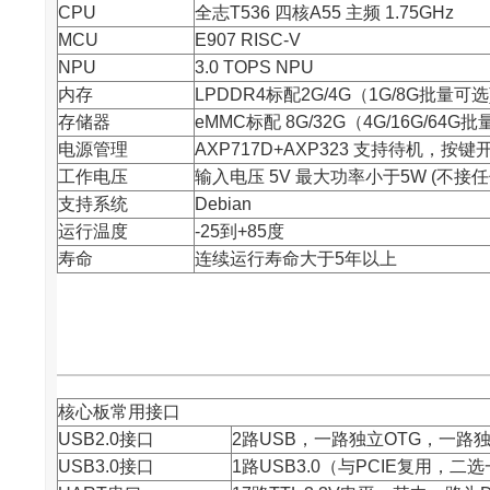
CPU
全志
T536 四核A55 主频 1.75GHz
MCU
E907 RISC-V
NPU
3.0 TOPS NPU
内存
LPDDR4标配2G/4G（1G/8G批量可选
存储器
eMMC标配 8G/32G（4G/16G/64G批
电源管理
AXP717D+AXP323 支持待机，按键
工作电压
输入电压 5V 最大功率小于5W (不接
支持系统
Debian
运行温度
-25到+85度
寿命
连续运行寿命大于5年以上
核心板常用接口
USB2.0接口
2路USB，一路独立OTG，一路独
USB3.0接口
1路USB3.0（与PCIE复用，二