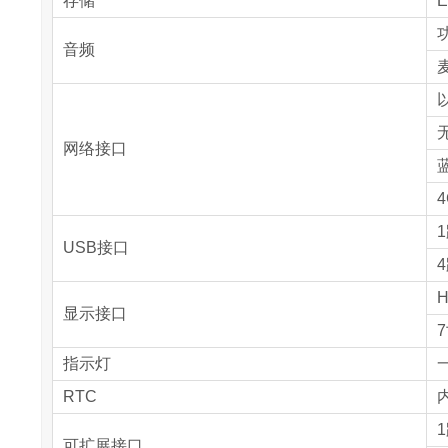
存储
E
音频
以
无
网络接口
蓝
1
USB接口
4
H
显示接口
7
指示灯
RTC
内
可扩展接口