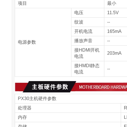
项目
最小
电压
11.5V
纹波
--
开机电流
165mA
播放声音
--
电源参数
接HDMI开机
203mA
电流
接HMDI静态
--
电流
PX30主机硬件参数
处理器
R
内存
L
存储
E