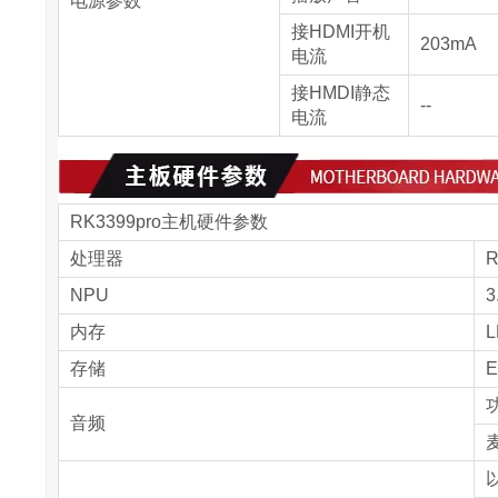
电源参数
接HDMI开机
203mA
电流
接HMDI静态
--
电流
RK3399pro主机硬件参数
处理器
R
NPU
内存
L
存储
E
音频
以