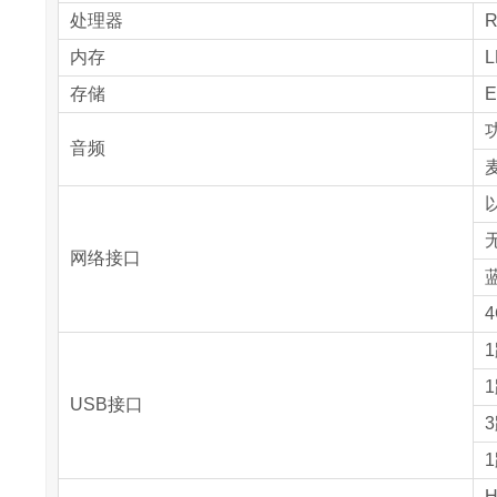
处理器
R
内存
L
存储
E
音频
以
无
网络接口
蓝
1
1
USB接口
3
1
H